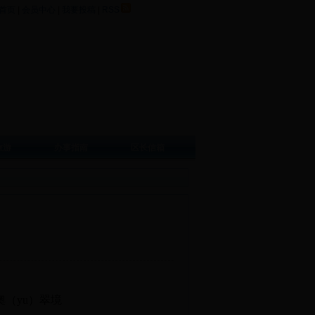
首页
|
会员中心
|
我要投稿
|
RSS
旅游
办事指南
区长信箱
奧（yu）翠境