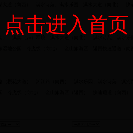
煤大道（向西）—淇水诗苑、淇水乐园—淇水大道（向北）—快
点击进入首页
:
南）—
淇
奧（yu）翠境
—淇水大道（向北）—淇水诗苑、淇水乐园
家湿地公园—冷庞线（向北）—金山旅游区—返回快速通道（向
：
路（樱花大道）—湘江路（向西）—淇水乐园、淇水诗苑—滨河路
园—冷庞线（向北）—金山旅游区（返回）—快速通道（向西）