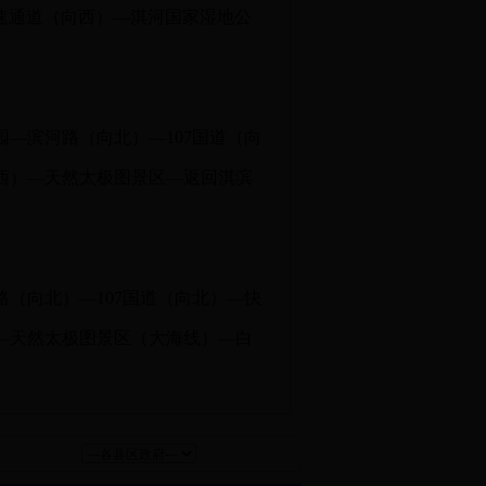
速通道（向西）—淇河国家湿地公
—滨河路（向北）—107国道（向
西）—天然太极图景区—返回淇滨
（向北）—107国道（向北）—快
—天然太极图景区（大海线）—白