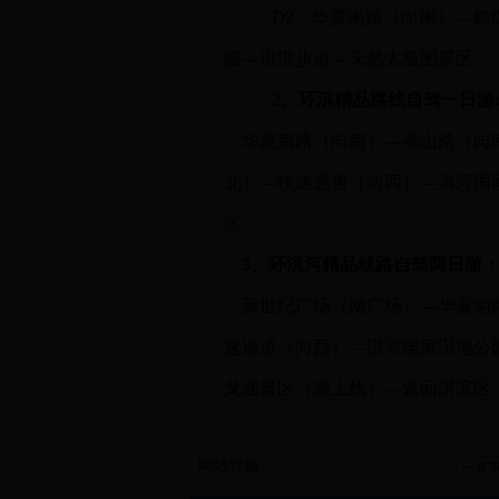
D2、
华夏南路（向南）—鹤
园—沿淇步道—天然太极图景区
2、环淇精品路线自驾一日游
华夏南路（向南）—泰山路（向
北）—快速通道（向西）—淇河国
区
3、环淇河精品线路自驾两日游
新世纪广场（南广场）
—
华夏南
速通道（向西）—淇河国家湿地公
龙庙景区（鹿上线）—返回淇滨区
网站导航