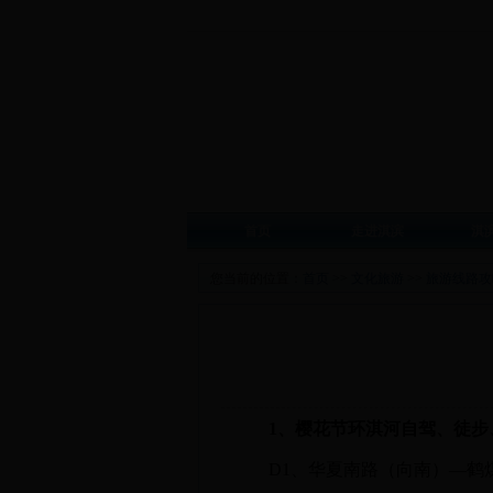
首页
走进淇滨
淇
您当前的位置：
首页
>>
文化旅游
>>
旅游线路攻
1、樱花节环淇河自驾、徒步
D1、华夏南路（向南）—鹤