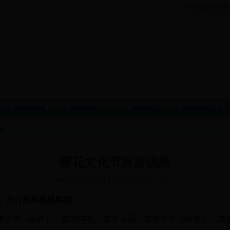
加入收藏
|
设为
滨动态
政府公开
政府信息公开
招商引资
文化
略
樱花文化节旅游线路
时间：2016-05-13 10:13:28 来源： 作者：
、自行车经典线路游：
煤大道（向西）—淇水诗苑、淇水乐园—淇水大道（
向南
）—淇