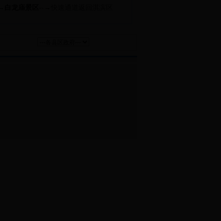
→
白龙庙景区
--→
快速通道返回淇滨区