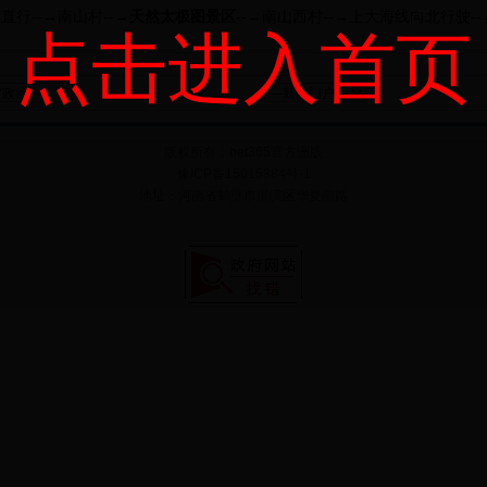
行--→南山村--→
天然太极图景区
--→南山西村--→上大海线向北行驶--
点击进入首页
版权所有：
bet365官方洲版
豫ICP备15015384号-1
地址：河南省鹤壁市淇滨区华夏南路