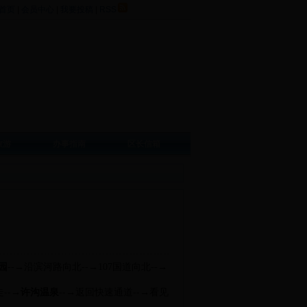
首页
|
会员中心
|
我要投稿
|
RSS
旅游
办事指南
区长信箱
园
--→沿滨河路向北--→107国道向北--→
--→
许沟温泉
--→返回快速通道--→看见