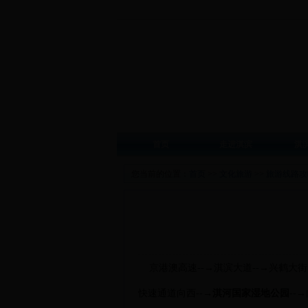
首页
走进淇滨
淇
您当前的位置：
首页
>>
文化旅游
>>
旅游线路攻
京
港澳高速--→淇滨大道--→兴鹤大街
快速通道向西--→
淇河国家湿地公园
--