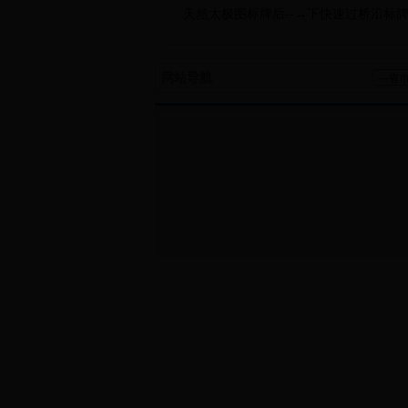
天然太极图标牌后--→下快速过桥沿标牌直
网站导航