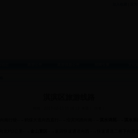
加入收藏
|
设为
滨动态
政府公开
政府信息公开
招商引资
文化
略
淇滨区旅游线路
时间：2017-12-13 10:16:13 来源： 作者：
向南行驶--→鹤煤大道向西直行--→沿滨河路向南--→
淇水诗苑
--→
淇水乐
→向北约2公里--→
金山景区
--→返回快速通道向西--→快速通道二桥下向西走