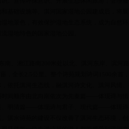
识、宣传环保意识、开展生态休闲旅游；管理服务
构和基础设施等。
淇河国家湿地公园建成后，将展
的湿地景色，有效保护湿地生态系统，成为自然环
河流湿地特色的国家湿地公园。
道东南、湘江路南200米处以北、淇河东岸、滨河路
0
亩，全长2.5公里。整个诗苑规划诗词1500余
体，依托淇河生态线，融淇河诗文化、淇河风情、
照时间顺序
由北向南依次为先秦篇——体现诗与情
茶、明清篇——体现诗与君子、现代篇——体现诗
点。
淇水诗苑的建设不仅改善了淇河生态环境，创