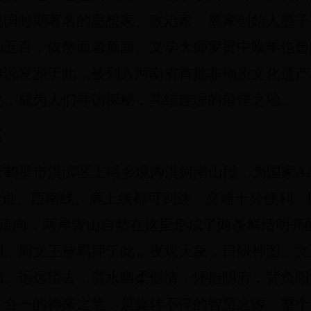
战国时期著名的思想家、政治家、墨家创始人墨子
到五百，依然面若童颜。文学大师罗贯中晚年也曾
传说发源于此，被列入河南省首批非物质文化遗产
说，成为人们寻访探秘，共结连理的最佳之地。
区
于鹤壁市淇滨区上峪乡境内淇河南山段，为国家A
快速通道、西南线、鹿上线都可到达，交通十分便利
 形流向，两岸青山自然在这里形成了两条鲜活明
期，周文王被羁押于此，夜观天象，日研神图。文
础。远远望去，淇水幽柔似情，怀抱阴府，背负阳
人合一的神来之笔，是旋转不停的智慧之源。整个