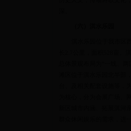
历史人文，传颂诗歌文化
深。
（
六
）淇水乐园
淇水乐园位于
我市区
长2.7公里，面积528亩。
总体景观布局为“一线、两
滩区位于淇水乐园北半部
台、及相关配套设施等，
为核心，分为会展广场、
新区城市内涵、拓展淇河
群众休闲娱乐的需求
，
进