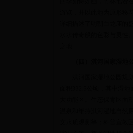
四季如诗如画，竹林七贤
游览，并以此地为原形移花
详细描述了明朝白龙庙的
水水传奇般的色彩与灵性
之地。
（
四
）淇河
国家
湿地
淇河国家湿地公园规
面积332.5公顷，其中湿地面
大功能区。生态保育区面积
温泉和维持淇河湿地自然
文水质观测等；科普宣教区