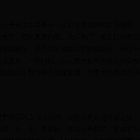
既有千年古刹青岩寺，又有游客休闲的娱乐场所，
夫当关，万夫莫开的南、北二天门，更是让游客惊
描线雕图，又有供人远眺近望的观图台。长达300
流连忘返，一饱眼福。
以天然太极图为核心的自然
河旅游风景带的核心旅游资源，是最大的亮点和独
壁市淇滨区上峪乡境内。传说古为白龙沐浴之地，
以神、奇、名、秀著称。这里山青林翠，景致非凡