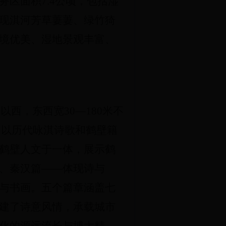
区面积7.4公顷，包括湿
现淇河芳草萋萋、绿竹猗
境优美、湿地景观丰富、
以西，东西宽30—180米不
首，以历代咏淇诗歌和鹤壁籍
鹤壁人文于一体，展示鹤
、秦汉篇——体现诗与
与书画。五个篇章涵盖七
建了诗意风情，承载城市