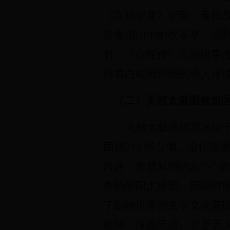
《九州记要》记载：春秋
常食用山中的伏苓草，活
村。《白蛇传》民间故事
传着白蛇闹许仙的动人传
（二）天然太极图旅游
天然太极图旅游区位
面积218.85公顷。沿
向西，形成鲜明的反“S”
奇的阴阳太极图。殷商时
了影响世界的玄学文化基
乾坤，浑然天成。它是天