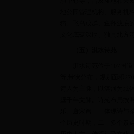
演中心等，普及湿地相关知
地公园管理机构、服务机
猗、飞鸟成群、鱼翔浅底
文化底蕴深厚、独具北方
（
五
）淇水诗苑
淇水诗苑位于107国
等,带状分布，规划面积
27
诗人为主脉，以淇河为载
壁千年文脉。诗苑
布局按
乐、唐宋篇——体现诗与
个历史时期，二十多个景