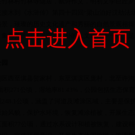
在竹林村竹林寺隐居，赋诗作文，明初文学巨匠罗
接木到《水浒传》第四十四回“梁山泊好汉劫法
盛景，璀璨的历史文化遗产和秀丽的自然景观相得
点击进入首页
。集秀美的自然景观和古朴的人文遗址于一体，是
公园
划区西至淇县贺家村，东至淇滨区庞村，北至许沟
积271公顷，湿地率81.43%
，
公园包括生态保育
248.1公顷，涵盖了河道及滩涂区域，主要是保
原始风貌，保护水环境，恢复滩涂植被，开展生态
面积77公顷，通过水系设计和植被恢复，建设