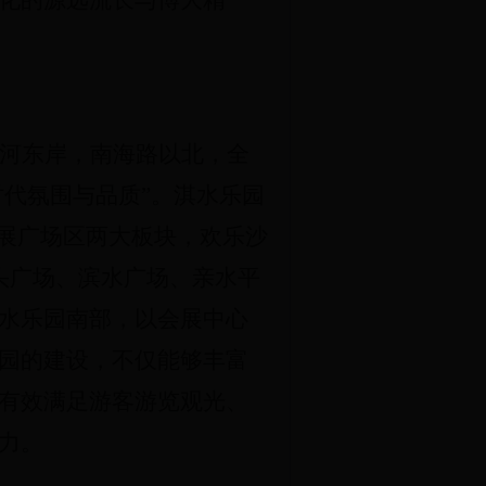
化的源远流长与博大精
河东岸，南海路以北，全
时代氛围与品质”。淇水乐园
会展广场区两大板块，欢乐沙
头广场、滨水广场、亲水平
水乐园南部，以会展中心
园的建设，不仅能够丰富
有效满足游客游览观光、
力。