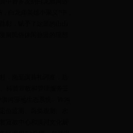
贯中曾多次到白龙庙周边
场，白龙庙英雄小聚义”中，
益彰，赋予了这里的山山
发展民俗休闲旅游的理想
村，南至淇县礼河寨，总
、科普宣教和管理服务三
护淇河湿地生态系统、许沟
定位监测、鸟类观测、水
科普宣教中心和淇河文化展