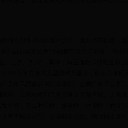
，而且使每一位走进诗苑的游人都能感受到淇河文
西南综合服务功能区淇水之畔
，淇水诗苑以南，淇
淇水乐园总体定位为“沁融都市激情与浪漫，感悟
区、三点、四廊”，其中，两区指欢乐沙滩区和
，以约2万平方米的大型沙滩为基底，设有滨水码
为广大市民提供休闲娱乐场所。会展广场区位于淇
网球场、弧形栈桥和音乐喷泉等主题区域。淇水乐
亲水空间，
突出时代性、娱乐性、休闲性，
而且能
一步完善城市功能、提高城市品位、增强城市吸引