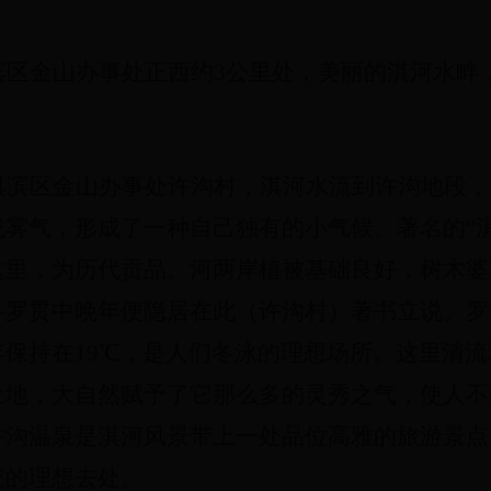
区金山办事处正西约3公里处，美丽的淇河水畔，
淇滨区金山办事处许沟村，淇河水流到许沟地段，
雾气，形成了一种自己独有的小气候。著名的“
这里，为历代贡品。河两岸植被基础良好，树木婆
—罗贯中晚年便隐居在此（许沟村）著书立说。罗
保持在19℃，是人们冬泳的理想场所。这里清
地，大自然赋予了它那么多的灵秀之气，使人不由
许沟温泉是淇河风景带上一处品位高雅的旅游景点
究的理想去处。