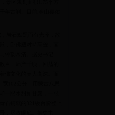
景区规划面积1.75平方
千年古刹。目前,金山嘉佑
成，岩石默黑而有光泽，故
殿，卧佛殿对峙高耸，菩
与钟韵常清。据史书记
数百，庙产千顷，回荡的
着佛文化的莫大高深。而
宽102公分，用蒙古八思
却一眼水甜如甘露，一眼
石铺就的321级台阶登上
景，尽收眼底。据史书