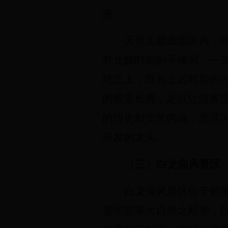
漫。
天然太极图景区内，
有北魏时期的千佛洞。一
绝之上，既有上古时期的白
的观景长廊，足以让游客
的历史和文化内涵，是淇
开发的龙头。
（三）白龙庙风景区
白龙庙风景区位于鹤
景区荟萃大自然之精华，