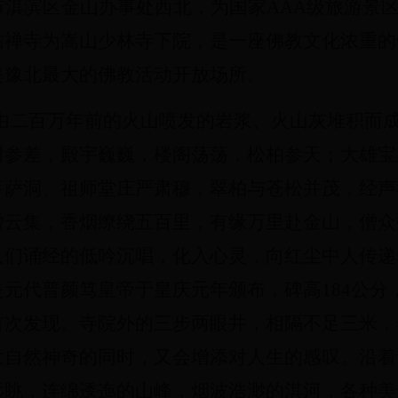
淇滨区金山办事处西北，为国家AAA级旅游景区，
佑禅寺为嵩山少林寺下院，是一座佛教文化浓重的
是豫北最大的佛教活动开放场所。
因由二百万年前的火山喷发的岩浆、火山灰堆积而
榭参差，殿宇巍巍，楼阁荡荡，松柏参天；大雄宝
菩萨洞、祖师堂庄严肃穆，翠柏与苍松并茂，经声
僧云集，香烟缭绕五百里，有缘万里赴金山，僧众
人们诵经的低吟沉唱，化入心灵，向红尘中人传递
元代普颜笃皇帝于皇庆元年颁布，碑高184公分，
首次发现。寺院外的三步两眼井，相隔不足三米，
自然神奇的同时，又会增添对人生的感叹。沿着青
远眺，连绵逶迤的山峰，烟波浩渺的淇河，各种美