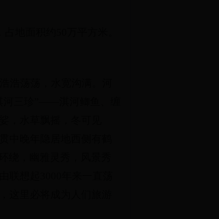
占地面积约50万平方米。
浩浩荡荡，水宽沟满。河
淇河三珍”——淇河鲫鱼、缠
娑，水草飘摇，冬可见
贯中晚年隐居地西侧有鹤
流环绕，幽雅灵秀，风景秀
联想起3000年来一直荡
，这里必将成为人们旅游