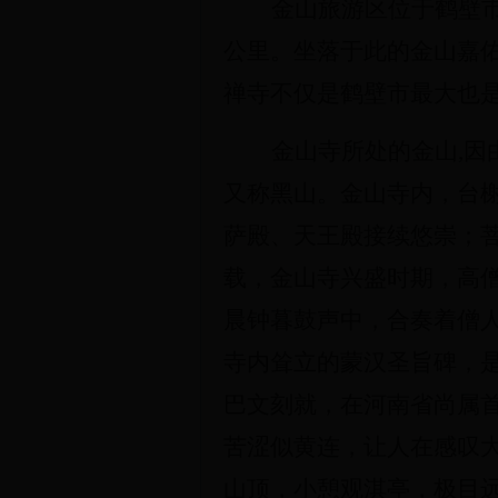
金山旅游区位于鹤壁市
公里。坐落于此的金山嘉
禅寺不仅是鹤壁市最大也
金山寺所处的金山,
又称黑山。金山寺内，台
萨殿、天王殿接续悠崇；
载，金山寺兴盛时期，高
晨钟暮鼓声中，合奏着僧
寺内耸立的蒙汉圣旨碑，是
巴文刻就，在河南省尚属
苦涩似黄连，让人在感叹大
山顶，小憩观淇亭，极目