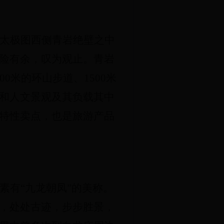
太极图西侧青岩绝壁之中
险有余，叹为观止。青岩
0米的环山步道、1500米
和人文景观及其负载其中
特性卖点，也是旅游产品
素有“九龙朝凤”的美称。
，处处古迹，步步胜景，