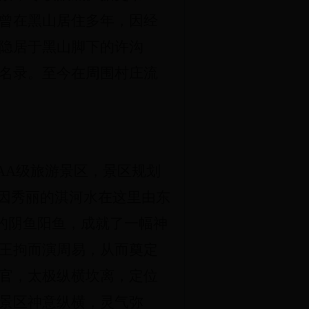
曾在黑山居住多年，因经
隐居于黑山脚下的许沟
名录。至今在周围村庄流
AA级旅游景区，景区规划
。因秀丽的淇河水在这里由东
亮的阴鱼阳鱼，成就了一幅神
王拘而演周易，从而奠定
官，太极纵横坎离，定位
景区神意纵横，灵气弥