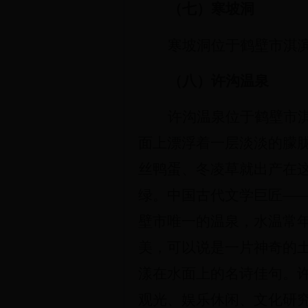
（
七
）寒坡洞
寒坡洞位于鹤壁市淇滨
（
八
）许沟温泉
许沟温泉位于鹤壁市
面上漂浮着一层淡淡的朦胧
丝鸭蛋、冬凌草就出产在
绿。中国古代文学巨匠—
壁市唯一的温泉，水温常年
美，可以说是一片神奇的土
漾在水面上的名诗佳句。
观光、娱乐休闲、文化研