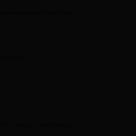
后直接向淇滨区政府信息公开领导小组办公
况当场予以答复：
人同意，告知申请人，延长答复的期限最长