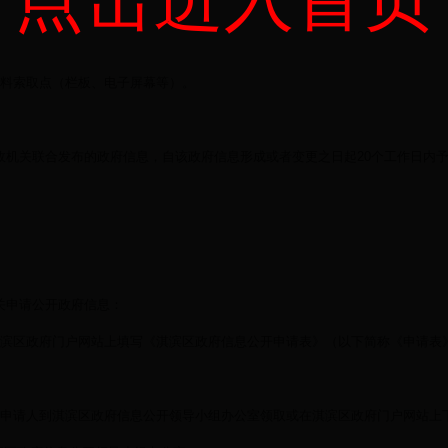
资料索取点（栏板、电子屏幕等）。
政机关联合发布的政府信息，自该政府信息形成或者变更之日起
20个工作日内
关申请公开政府信息：
淇滨区政府门户网站上填写《淇滨区政府信息公开申请表》（以下简称《申请表
。申请人到淇滨区政府信息公开领导小组办公室领取或在淇滨区政府门户网站上