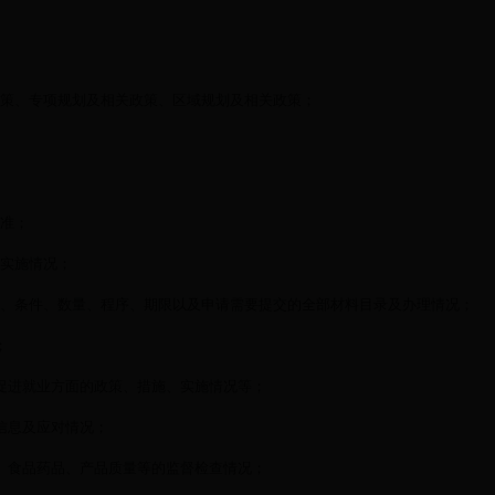
政策、专项规划及相关政策、区域规划及相关政策；
标准；
及实施情况；
据、条件、数量、程序、期限以及申请需要提交的全部材料目录及办理情况；
；
和促进就业方面的政策、措施、实施情况等；
信息及应对情况；
产、食品药品、产品质量等的监督检查情况；