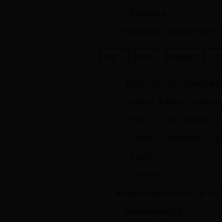
二、目录编排体系
本行政机关信息公开目录使用电子文
序号
索引号
信息内容
公开
1．索引号。索引号是为方便信息索
2．公开内容。简要描述公开信息的
3．公开形式。公开形式是指政府公
4．公开时限。公开时限指信息公开
三、主动公开
（一）公开内容
本行政机关负责向社会主动公开下列
1．机构职能和领导信息；