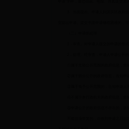
申请”字样，通过信函、电报、传真提交淇
3．当面提出。申请人到淇滨区政府
室提出申请。提交书面申请确有困难的，可
（二）申请的处理
1．审查。对申请人提交的申请的形
2．处理。经审查，申请人申请公开
①属于主动公开范围的政府信息，告
②属于部分公开的政府信息，告知申
③属于免予公开范围的，告知申请人
④不属于本行政机关的政府信息，告
⑤申请公开的政府信息不存在的，告
不能当场答复的，自收到申请之日起