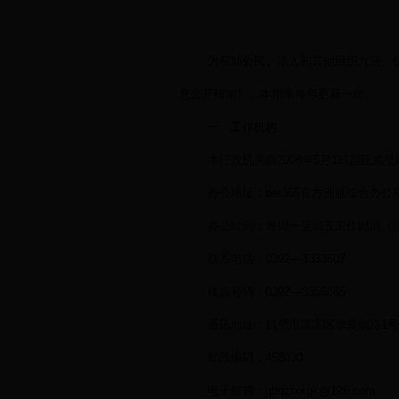
为帮助公民、法人和其他组织方便、
息公开指南》。本指南每年更新一次。
一、工作机构
本行政机关自
2008年5月1日起正
办公地址：bet365官方洲版综合办公
办公时间：每周一至周五工作时间（
联系电话：
0392—3333607
传真号码：
0392—3356865
通讯地址：鹤壁市淇滨区华夏南路
1号
邮政编码：
458030
电子邮箱：
qbqzfxxgk@126.com