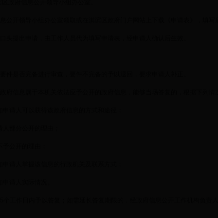
滨区政府信息公开领导小组办公室。
信息公开领导小组办公室领取或在淇滨区政府门户网站上下载《申请表》，填写
口头提出申请，由工作人员代为填写申请表，经申请人确认后生效。
式要件是否完备进行审查，要件不完备的予以退回，要求申请人补正。
的政府信息属于本机关依法应予公开的政府信息，能够当场答复的，根据下列情
知申请人可以获得该政府信息的方式和途径；
请人部分公开的理由；
不予公开的理由；
知申请人掌握该信息的行政机关及联系方式；
知申请人实际情况。
15个工作日内予以答复；如需延长答复期限的，经政府信息公开工作机构负责