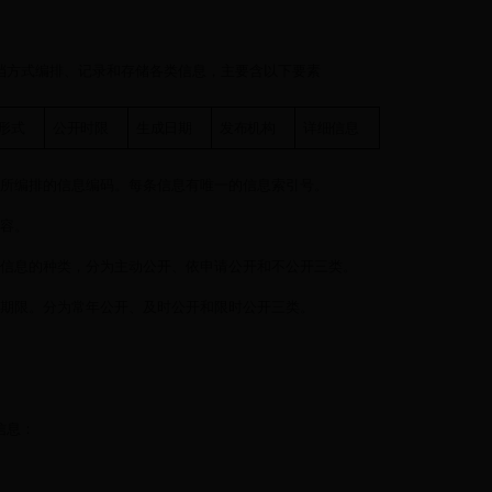
档方式编排、记录和存储各类信息，主要含以下要素
形式
公开时限
生成日期
发布机构
详细信息
取所编排的信息编码。每条信息有唯一的信息索引号。
内容。
开信息的种类，分为主动公开、依申请公开和不公开三类。
的期限。分为常年公开、及时公开和限时公开三类。
信息：