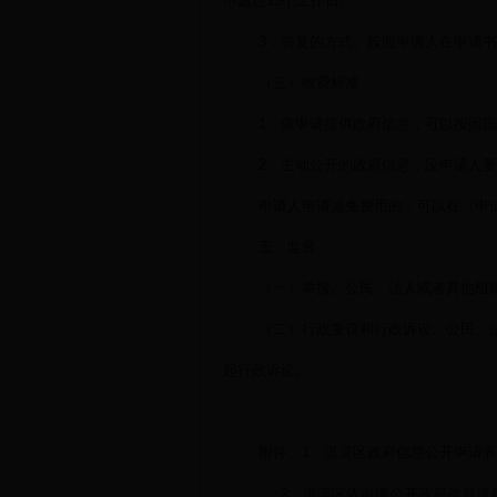
不超过15个工作日。
3．答复的方式。按照申请人在申请
（三）收费标准
1．依申请提供政府信息，可以按照
2．主动公开的政府信息，应申请人
申请人申请减免费用的，可以在《申
五、监督
（一）举报。公民、法人或者其他组
（二）行政复议和行政诉讼。公民、
起行政诉讼。
附件：
1．淇滨区政府信息公开申请表
2．淇滨区依申请公开政府信息流