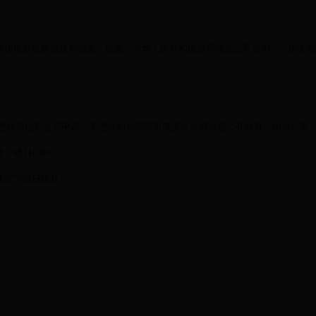
快捷地获取所需政府信息，根据《中华人民共和国政府信息公开条例》（国务院
式受理政府信息公开申请，受理机构为鹤壁市淇滨区政府信息公开领导小组办公室
楼一楼
110房间
法定节假日除外）