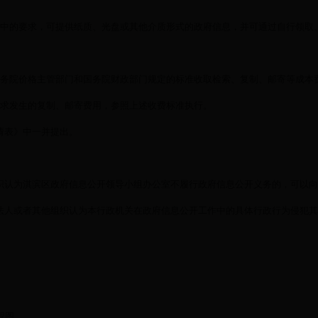
书中的要求，可提供纸质、光盘或其他介质形式的政府信息，并可通过自行领取
国务院价格主管部门和国务院财政部门规定的标准收取检索、复制、邮寄等成本
要求发生的复制、邮寄费用，参照上述收费标准执行。
请表》中一并提出。
织认为淇滨区政府信息公开领导小组办公室不履行政府信息公开义务的，可以向
法人或者其他组织认为本行政机关在政府信息公开工作中的具体行政行为侵犯其
程图