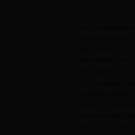
2．规范性文件；
3．政府工作报告；
4．国民经济和社会发展规划及相关
5．国民经济和社会发展统计信息；
6．财政预算、决算报告；
7．行政事业性收费的项目、依据、
8．政府集中采购项目的目录、标准
9．行政许可及办事服务的事项、依
10．重大建设项目的批准和实施情况
11．扶贫、教育、医疗、社会保障
12．突发公共事件的应急预案、预警
13．环境保护、公共卫生、安全生