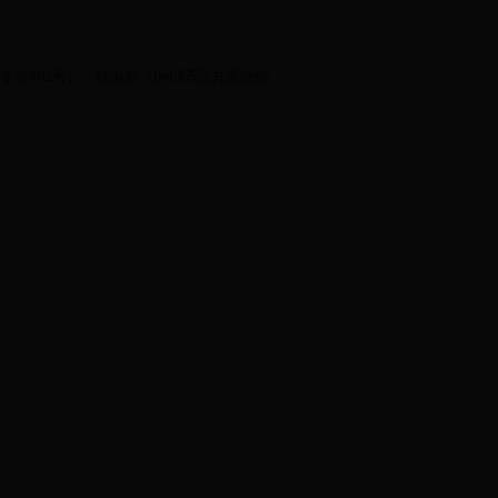
令第
492号），特编制《bet365官方洲版信
。