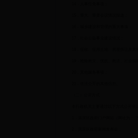
14．人事任免事项；
15．重大、重要会议情况报道；
16．城乡建设和管理的重大事项；
17．社会公益事业建设情况；
18．征收、征用土地、房屋拆迁及其
19．抢险救灾、优抚、救济、社会捐
20．其他服务事项；
21．依法公开的其他信息。
（二）公开方式
本行政机关主要通过以下方式公开依
1．淇滨区政府门户网站（网址为：,
2．淇滨区政府新闻发布会；